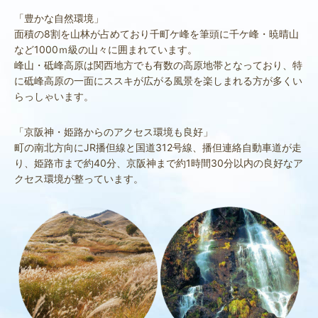
「豊かな自然環境」
面積の8割を山林が占めており千町ケ峰を筆頭に千ケ峰・暁晴山
など1000ｍ級の山々に囲まれています。
峰山・砥峰高原は関西地方でも有数の高原地帯となっており、特
に砥峰高原の一面にススキが広がる風景を楽しまれる方が多くい
らっしゃいます。
「京阪神・姫路からのアクセス環境も良好」
町の南北方向にJR播但線と国道312号線、播但連絡自動車道が走
り、姫路市まで約40分、京阪神まで約1時間30分以内の良好なア
クセス環境が整っています。