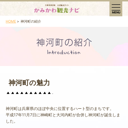
t
o
MENU
g
g
HOME
神河町の紹介
l
e
n
a
v
i
g
a
t
i
o
n
神河町の魅力
神河町は兵庫県のほぼ中央に位置するハート型のまちです。
平成17年11月7日に神崎町と大河内町が合併し神河町が誕生しま
した。