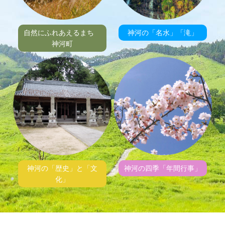
自然にふれあえるまち
神河の「名水」「滝」
神河町
神河の「歴史」と「文
神河の四季「年間行事」
化」