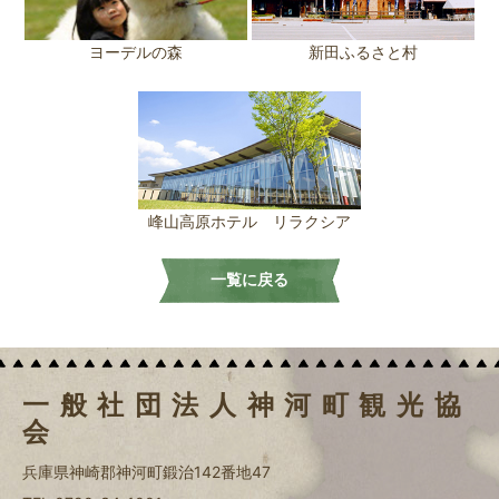
ヨーデルの森
新田ふるさと村
峰山高原ホテル リラクシア
一覧に戻る
一般社団法人神河町観光協
会
兵庫県神崎郡神河町鍛治142番地47