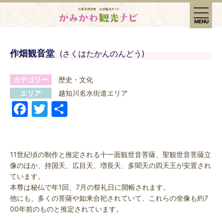
t
o
MENU
g
g
l
e
作畑観音堂
(さくはたかんのんどう)
n
a
v
カテゴリー
歴史・文化
i
g
エリア
越知川名水街道エリア
a
F
T
共
t
i
a
w
有
o
n
c
itt
e
er
11世紀頃の制作と推定される十一面観世音菩薩、聖観世音菩薩立
像のほか、持国天、広目天、増長天、多聞天の四天王が安置され
b
ています。
o
本尊は秘仏で年1回、7月の祭礼日に開帳されます。
他にも、多くの菩薩や如来合祀されていて、これらの坐像も約7
o
00年前のものと推定されています。
k